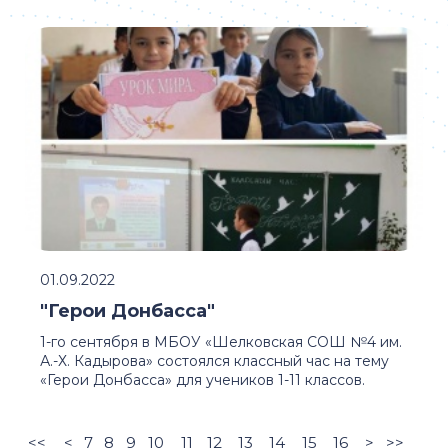
01.09.2022
"Герои Донбасса"
1-го сентября в МБОУ «Шелковская СОШ №4 им.
А.-Х. Кадырова» состоялся классный час на тему
«Герои Донбасса» для учеников 1-11 классов.
<<
<
7
8
9
10
11
12
13
14
15
16
>
>>